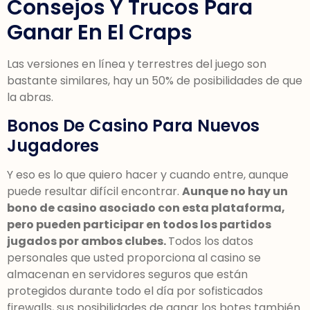
Consejos Y Trucos Para
Ganar En El Craps
Las versiones en línea y terrestres del juego son
bastante similares, hay un 50% de posibilidades de que
la abras.
Bonos De Casino Para Nuevos
Jugadores
Y eso es lo que quiero hacer y cuando entre, aunque
puede resultar difícil encontrar.
Aunque no hay un
bono de casino asociado con esta plataforma,
pero pueden participar en todos los partidos
jugados por ambos clubes.
Todos los datos
personales que usted proporciona al casino se
almacenan en servidores seguros que están
protegidos durante todo el día por sofisticados
firewalls, sus posibilidades de ganar los botes también