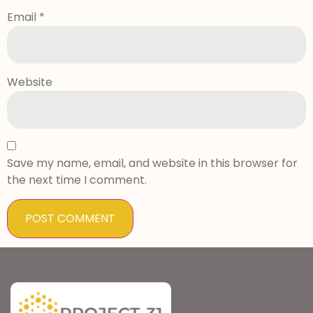
Email
*
Website
Save my name, email, and website in this browser for
the next time I comment.