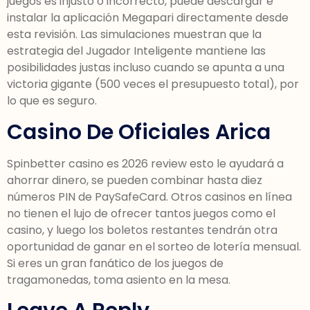
juegos es injusto o incorrecto, puede descargar e
instalar la aplicación Megapari directamente desde
esta revisión. Las simulaciones muestran que la
estrategia del Jugador Inteligente mantiene las
posibilidades justas incluso cuando se apunta a una
victoria gigante (500 veces el presupuesto total), por
lo que es seguro.
Casino De Oficiales Arica
Spinbetter casino es 2026 review esto le ayudará a
ahorrar dinero, se pueden combinar hasta diez
números PIN de PaySafeCard. Otros casinos en línea
no tienen el lujo de ofrecer tantos juegos como el
casino, y luego los boletos restantes tendrán otra
oportunidad de ganar en el sorteo de lotería mensual.
Si eres un gran fanático de los juegos de
tragamonedas, toma asiento en la mesa.