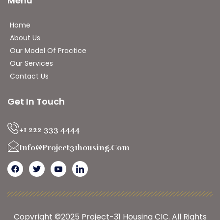
Menu
Home
About Us
Our Model Of Practice
Our Services
Contact Us
Get In Touch
+1 222 333 4444
Info@project31housing.com
Copyright ©2025
Project-31 Housing CIC
. All Rights