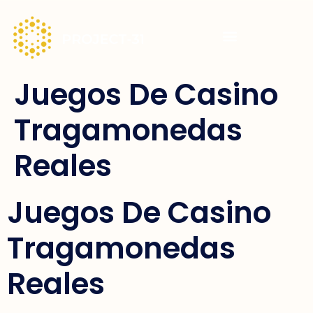
Juegos De Casino
Tragamonedas
Reales
Juegos De Casino
Tragamonedas
Reales