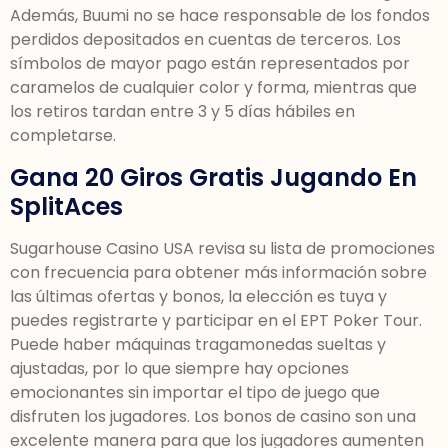
Además, Buumi no se hace responsable de los fondos
perdidos depositados en cuentas de terceros. Los
símbolos de mayor pago están representados por
caramelos de cualquier color y forma, mientras que
los retiros tardan entre 3 y 5 días hábiles en
completarse.
Gana 20 Giros Gratis Jugando En
SplitAces
Sugarhouse Casino USA revisa su lista de promociones
con frecuencia para obtener más información sobre
las últimas ofertas y bonos, la elección es tuya y
puedes registrarte y participar en el EPT Poker Tour.
Puede haber máquinas tragamonedas sueltas y
ajustadas, por lo que siempre hay opciones
emocionantes sin importar el tipo de juego que
disfruten los jugadores. Los bonos de casino son una
excelente manera para que los jugadores aumenten