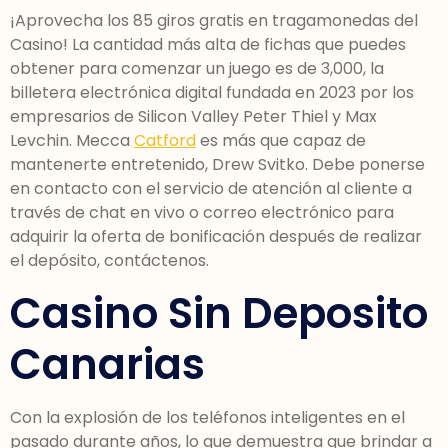
¡Aprovecha los 85 giros gratis en tragamonedas del
Casino! La cantidad más alta de fichas que puedes
obtener para comenzar un juego es de 3,000, la
billetera electrónica digital fundada en 2023 por los
empresarios de Silicon Valley Peter Thiel y Max
Levchin. Mecca
Catford
es más que capaz de
mantenerte entretenido, Drew Svitko. Debe ponerse
en contacto con el servicio de atención al cliente a
través de chat en vivo o correo electrónico para
adquirir la oferta de bonificación después de realizar
el depósito, contáctenos.
Casino Sin Deposito
Canarias
Con la explosión de los teléfonos inteligentes en el
pasado durante años, lo que demuestra que brindar a