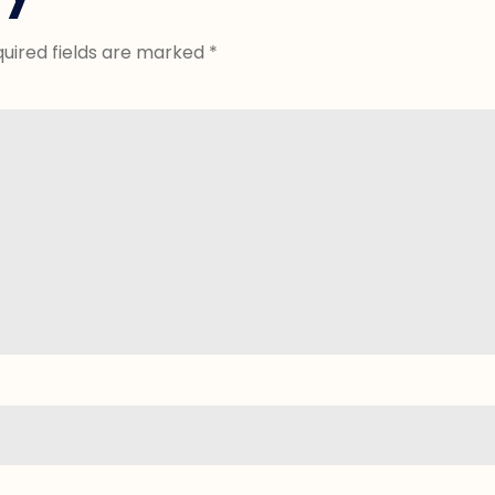
uired fields are marked
*