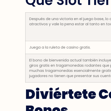
Que Slot Tie
Después de una victoria en el juego base, lo
atractivos y vale la pena estar al tanto en 
Juega a la ruleta de casino gratis.
El bono de bienvenida actual también incluy
giros gratis en tragamonedas rodantes que 
muchas tragamonedas esencialmente gratis,
jugadores no tienen que presentar sus cuent
Diviértete 
Bonos