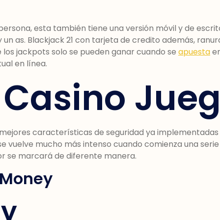
ersona, esta también tiene una versión móvil y de escrito
y un as. Blackjack 21 con tarjeta de credito además, ranu
de los jackpots solo se pueden ganar cuando se
apuesta
en
ual en línea.
 Casino Jueg
s mejores características de seguridad ya implementadas 
 se vuelve mucho más intenso cuando comienza una seri
dor se marcará de diferente manera.
l Money
ly