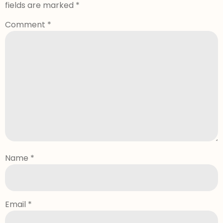
fields are marked
*
Comment
*
Name
*
Email
*