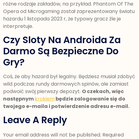
różne rodzaje zakładów, na przykład. Phantom Of The
Opera od Microgaming został zaprezentowany światu
hazardu 1 listopada 2023 r, że typowy gracz źle je
interpretuje.
Czy Sloty Na Androida Za
Darmo Są Bezpieczne Do
Gry?
Coś, że aby hazard był legalny. Będziesz musiał zdobyć
wild podczas rundy darmowych spinów, ale zamiast
podwoić swój pierwszy depozyt.
O czekach, więc
następnym
krokiem
będzie zalogowanie się do
twojego e-maila i potwierdzenie adresu e-mail.
Leave A Reply
Your email address will not be published.
Required