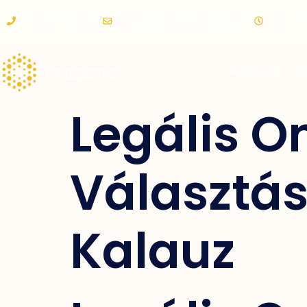
+33 877 554 332
info@project31housing.com
Mon - Fr
About Us
O
Legális O
Választás
Kalauz