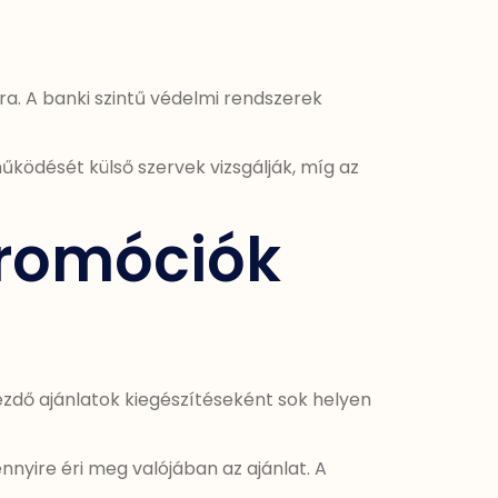
a. A banki szintű védelmi rendszerek
űködését külső szervek vizsgálják, míg az
Promóciók
ezdő ajánlatok kiegészítéseként sok helyen
nnyire éri meg valójában az ajánlat. A