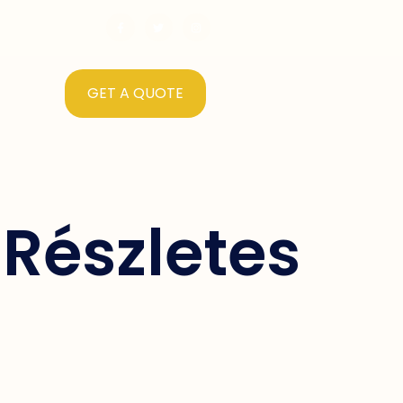
GET A QUOTE
Részletes