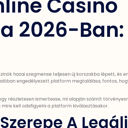
nline Casino
a 2026-Ban: 
aszinók hazai szegmense teljesen új korszakba lépett, és 
alóban engedélyezett platform megtalálása, fontos, hogy 
 hogy részletesen ismertesse, mi alapján számít törvényesn
mire kell odafigyelni a platform kiválasztásakor.
Szerepe A Legáli