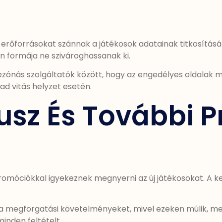
rőforrásokat szánnak a játékosok adatainak titkosításár
n formája ne szivároghassanak ki.
zónás szolgáltatók között, hogy az engedélyes oldalak m
ad vitás helyzet esetén.
usz És További 
romóciókkal igyekeznek megnyerni az új játékosokat. A k
t a megforgatási követelményeket, mivel ezeken múlik, me
minden feltételt.