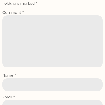
fields are marked
*
Comment
*
Name
*
Email
*