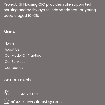
Project-31 Housing CIC provides safe supported
housing and pathways to independence for young
people aged 16–25.
Menu
Home
About Us
Our Model Of Practice
Our Services
Contact Us
Get In Touch
+1 222 333 4444
Info@project31housing.com