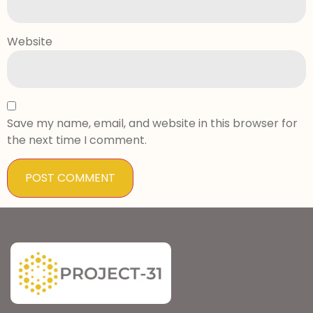
Website
Save my name, email, and website in this browser for
the next time I comment.