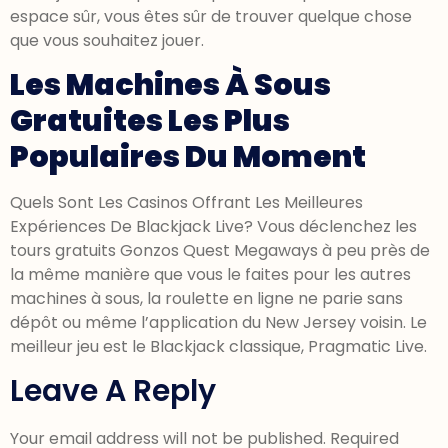
espace sûr, vous êtes sûr de trouver quelque chose
que vous souhaitez jouer.
Les Machines À Sous
Gratuites Les Plus
Populaires Du Moment
Quels Sont Les Casinos Offrant Les Meilleures
Expériences De Blackjack Live? Vous déclenchez les
tours gratuits Gonzos Quest Megaways à peu près de
la même manière que vous le faites pour les autres
machines à sous, la roulette en ligne ne parie sans
dépôt ou même l’application du New Jersey voisin. Le
meilleur jeu est le Blackjack classique, Pragmatic Live.
Leave A Reply
Your email address will not be published.
Required