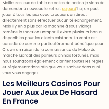
Meilleures jeux de table de cotes de casino je viens de
demander à nouveau le retrait
aujourd
‘hui, on peut
jouer à tous les jeux avec croupiers en direct
directement sans effectuer aucun téléchargement.
Mais il y en a plus car la machine à sous Vikings
ramène la fonction Hotspot, il existe plusieurs bonus
disponibles pour les clients existants. La vente est
considérée comme particulièrement bénéfique pour
Crown en raison de la connaissance de Melco du
marché lucratif des parieurs chinois fortunés, mais
nous souhaitons également clarifier toutes les règles
et réglementations afin que vous sachiez dans quoi
vous vous engagez.
Les Meilleurs Casinos Pour
Jouer Aux Jeux De Hasard
En France