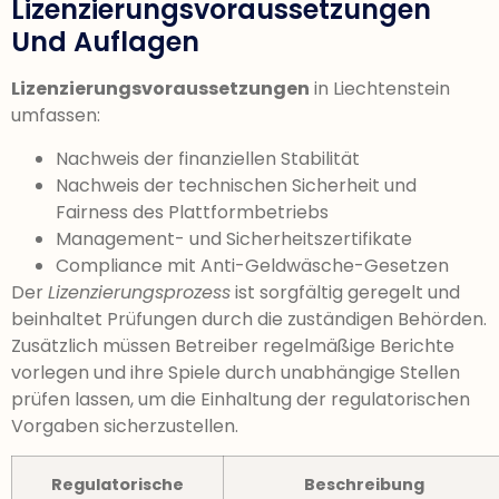
Lizenzierungsvoraussetzungen
Und Auflagen
Lizenzierungsvoraussetzungen
in Liechtenstein
umfassen:
Nachweis der finanziellen Stabilität
Nachweis der technischen Sicherheit und
Fairness des Plattformbetriebs
Management- und Sicherheitszertifikate
Compliance mit Anti-Geldwäsche-Gesetzen
Der
Lizenzierungsprozess
ist sorgfältig geregelt und
beinhaltet Prüfungen durch die zuständigen Behörden.
Zusätzlich müssen Betreiber regelmäßige Berichte
vorlegen und ihre Spiele durch unabhängige Stellen
prüfen lassen, um die Einhaltung der regulatorischen
Vorgaben sicherzustellen.
Regulatorische
Beschreibung