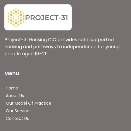
Project-31 Housing CIC provides safe supported
housing and pathways to independence for young
people aged 16–25.
Menu
Home
About Us
Our Model Of Practice
Our Services
Contact Us