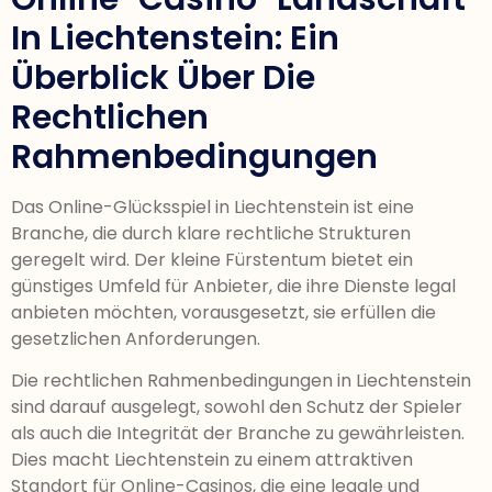
In Liechtenstein: Ein
Überblick Über Die
Rechtlichen
Rahmenbedingungen
Das Online-Glücksspiel in Liechtenstein ist eine
Branche, die durch klare rechtliche Strukturen
geregelt wird. Der kleine Fürstentum bietet ein
günstiges Umfeld für Anbieter, die ihre Dienste legal
anbieten möchten, vorausgesetzt, sie erfüllen die
gesetzlichen Anforderungen.
Die rechtlichen Rahmenbedingungen in Liechtenstein
sind darauf ausgelegt, sowohl den Schutz der Spieler
als auch die Integrität der Branche zu gewährleisten.
Dies macht Liechtenstein zu einem attraktiven
Standort für Online-Casinos, die eine legale und