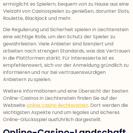
ermöglicht es Spielern, bequem von zu Hause aus eine
Vielzahl von Casinospielen zu genießen, darunter Slots,
Roulette, Blackjack und mehr.
Die Regulierung und Sicherheit spielen in Liechtenstein
eine wichtige Rolle, um den Schutz der Spieler zu
gewährleisten. Viele Anbieter sind lizenziert und
arbeiten nach strengen Standards, was das Vertrauen
in die Plattformen stärkt. Für Interessierte ist es
empfehlenswert, sich vor der Anmeldung gründlich zu
informieren und nur bei vertrauenswürdigen
Anbietern zu spielen.
Weitere Informationen und eine Übersicht der besten
Online-Casinos in Liechtenstein finden Sie auf der
Webseite
online casino liechtenstein
. Dort werden die
wichtigsten Aspekte rund um legales und sicheres
Online-Glücksspiel ausführlich dargestellt.
Online-Casino-Landschaft