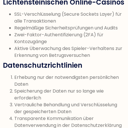
Lichtensteinischen Online-Casinos
SSL-Verschlüsselung (Secure Sockets Layer) für
alle Transaktionen
Regelmäßige Sicherheitsprüfungen und Audits
Zwei-Faktor-Authentifizierung (2FA) für
Kontozugänge
Aktive Überwachung des Spieler-Verhaltens zur
Erkennung von Betrugsversuchen
Datenschutzrichtlinien
Erhebung nur der notwendigsten persönlichen
Daten
Speicherung der Daten nur so lange wie
erforderlich
Vertrauliche Behandlung und Verschlüsselung
der gespeicherten Daten
Transparente Kommunikation über
Datenverwendung in der Datenschutzerklärung