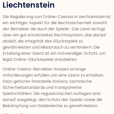
Liechtenstein
Die Regulierung von Online-Casinos in Liechtenstein ist
ein wichtiger Aspekt für die Rechtssicherheit sowohl
der Betreiber als auch der Spieler. Das Land verfügt
über ein gut entwickeltes Rechtssystem, das darauf
abzielt, die Integrität des Glücksspiels zu
gewährleisten und Missbrauch zu verhindern. Die
Erteilung einer Lizenz ist ein notwendiger Schritt, um
legal Online-Glücksspiele anzubieten.
Online-Casino-Betreiber müssen strenge
Anforderungen erfüllen, um eine Lizenz zu erhalten.
Dazu gehören finanzielle Solvenz, technische
Sicherheitsstandards und transparente
Spielrichtlinien. Die regulatorischen Auflagen sind
darauf ausgelegt, den Schutz der Spieler sowie die
Bekämpfung von Geldwäsche zu gewährleisten.