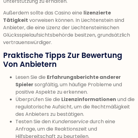
Unterstützung zu erhalten.
Außerdem sollte das Casino eine
lizenzierte
Tätigkeit
vorweisen können. In Liechtenstein sind
Anbieter, die eine Lizenz der Liechtensteinischen
Glücksspielaufsichtsbehörde besitzen, grundsätzlich
vertrauenswürdiger.
Praktische Tipps Zur Bewertung
Von Anbietern
Lesen Sie die
Erfahrungsberichte anderer
Spieler
sorgfältig, um häufige Probleme und
positive Aspekte zu erkennen.
Überprüfen Sie die
Lizenzinformationen
und die
regulatorische Aufsicht, um die Rechtmäßigkeit
des Anbieters zu bestätigen.
Testen Sie den
Kundenservice
durch eine
Anfrage, um die Reaktionszeit und
Hilfsbereitschaft zu beurteilen.