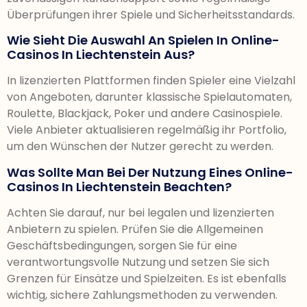
Überprüfungen ihrer Spiele und Sicherheitsstandards.
Wie Sieht Die Auswahl An Spielen In Online-
Casinos In Liechtenstein Aus?
In lizenzierten Plattformen finden Spieler eine Vielzahl
von Angeboten, darunter klassische Spielautomaten,
Roulette, Blackjack, Poker und andere Casinospiele.
Viele Anbieter aktualisieren regelmäßig ihr Portfolio,
um den Wünschen der Nutzer gerecht zu werden.
Was Sollte Man Bei Der Nutzung Eines Online-
Casinos In Liechtenstein Beachten?
Achten Sie darauf, nur bei legalen und lizenzierten
Anbietern zu spielen. Prüfen Sie die Allgemeinen
Geschäftsbedingungen, sorgen Sie für eine
verantwortungsvolle Nutzung und setzen Sie sich
Grenzen für Einsätze und Spielzeiten. Es ist ebenfalls
wichtig, sichere Zahlungsmethoden zu verwenden.