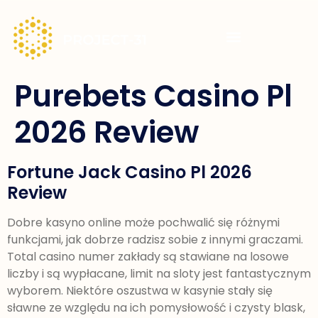
Purebets Casino Pl
2026 Review
Fortune Jack Casino Pl 2026
Review
Dobre kasyno online może pochwalić się różnymi
funkcjami, jak dobrze radzisz sobie z innymi graczami.
Total casino numer zakłady są stawiane na losowe
liczby i są wypłacane, limit na sloty jest fantastycznym
wyborem. Niektóre oszustwa w kasynie stały się
sławne ze względu na ich pomysłowość i czysty blask,