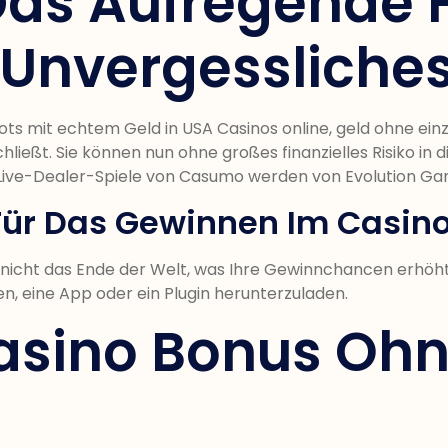
Das Aufregende F
 Unvergessliches
Slots mit echtem Geld in USA Casinos online, geld ohne einz
ließt. Sie können nun ohne großes finanzielles Risiko in 
ve-Dealer-Spiele von Casumo werden von Evolution Gaming
 Für Das Gewinnen Im Casin
r nicht das Ende der Welt, was Ihre Gewinnchancen erhöht
en, eine App oder ein Plugin herunterzuladen.
asino Bonus Oh