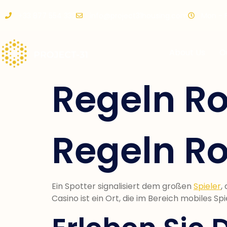
+33 877 554 332
info@project31housing.com
Mon - Fr
About Us
O
Regeln R
Regeln R
Ein Spotter signalisiert dem großen
Spieler
,
Casino ist ein Ort, die im Bereich mobiles S