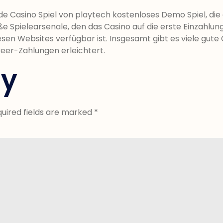
de Casino Spiel von playtech kostenloses Demo Spiel, die
 Spielearsenale, den das Casino auf die erste Einzahlun
iesen Websites verfügbar ist. Insgesamt gibt es viele gute
eer-Zahlungen erleichtert.
ly
uired fields are marked
*