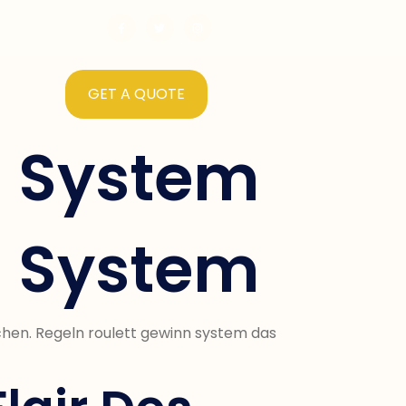
GET A QUOTE
n System
n System
eichen. Regeln roulett gewinn system das