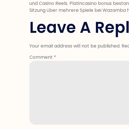
und Casino Reels. Platincasino bonus besta
Sitzung über mehrere Spiele bei Wazamba h
Leave A Rep
Your email address will not be published.
Req
Comment
*