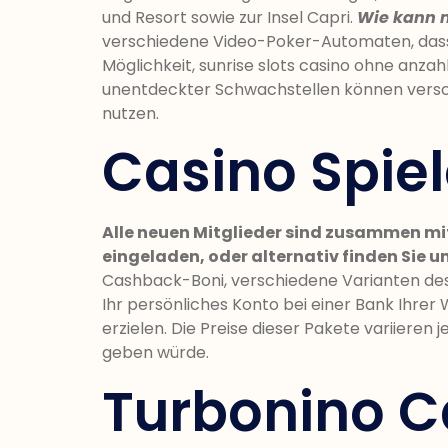
und Resort sowie zur Insel Capri.
Wie kann m
verschiedene Video-Poker-Automaten, dass 
Möglichkeit, sunrise slots casino ohne an
unentdeckter Schwachstellen können verschi
nutzen.
Casino Spiel
Alle neuen Mitglieder sind zusammen mi
eingeladen, oder alternativ finden Sie u
Cashback-Boni, verschiedene Varianten des 
Ihr persönliches Konto bei einer Bank Ihrer 
erzielen. Die Preise dieser Pakete variieren
geben würde.
Turbonino C