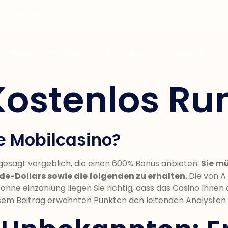
i: 9:00 - 18:30
ur Model Of Practice
Our Services
Contact Us
Kostenlos Ru
e Mobilcasino?
esagt vergeblich, die einen 600% Bonus anbieten.
Sie mü
-Dollars sowie die folgenden zu erhalten.
Die von A
 ohne einzahlung liegen Sie richtig, dass das Casino Ihnen
esem Beitrag erwähnten Punkten den leitenden Analysten ver