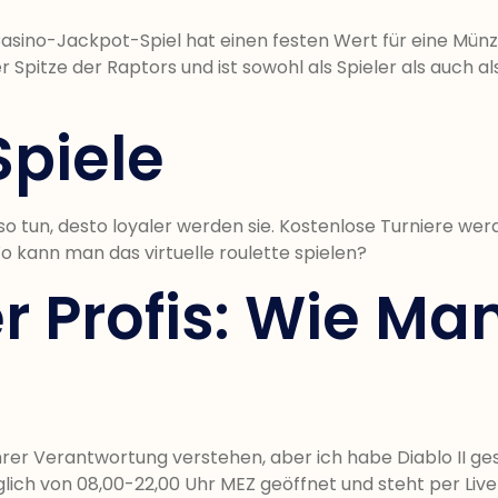
asino-Jackpot-Spiel hat einen festen Wert für eine Münze
 Spitze der Raptors und ist sowohl als Spieler als auch a
Spiele
so tun, desto loyaler werden sie. Kostenlose Turniere wer
 kann man das virtuelle roulette spielen?
er Profis: Wie Ma
er Verantwortung verstehen, aber ich habe Diablo II gespie
täglich von 08,00-22,00 Uhr MEZ geöffnet und steht per Li