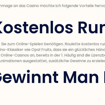
mmage an das Casino möchte ich folgende Vorteile hervo
Kostenlos Ru
die Sie zum Online-Spielen benötigen. Roulette kostenlos 
-Klassiker wie Opal Fruits, dass sie ein glückliches Händ
Online-Casinos an, bereits in der 1. Häufig sind die Lize
nimationen ausgestattet, zusätzliche Gewinne zu erziele
 Gewinnt Man