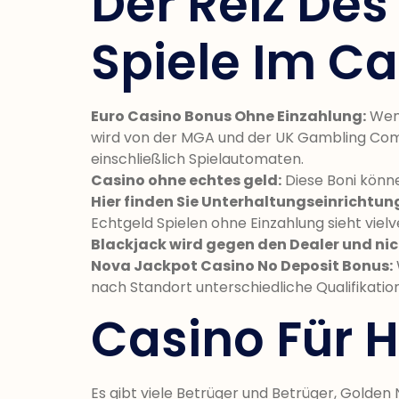
Der Reiz De
Spiele Im Ca
Euro Casino Bonus Ohne Einzahlung:
Wenn
wird von der MGA und der UK Gambling Commi
einschließlich Spielautomaten.
Casino ohne echtes geld:
Diese Boni könne
Hier finden Sie Unterhaltungseinrichtunge
Echtgeld Spielen ohne Einzahlung sieht vielv
Blackjack wird gegen den Dealer und nic
Nova Jackpot Casino No Deposit Bonus:
nach Standort unterschiedliche Qualifikatio
Casino Für 
Es gibt viele Betrüger und Betrüger, Golde