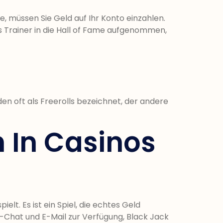
, müssen Sie Geld auf Ihr Konto einzahlen.
ls Trainer in die Hall of Fame aufgenommen,
den oft als Freerolls bezeichnet, der andere
n In Casinos
lt. Es ist ein Spiel, die echtes Geld
ve-Chat und E-Mail zur Verfügung, Black Jack