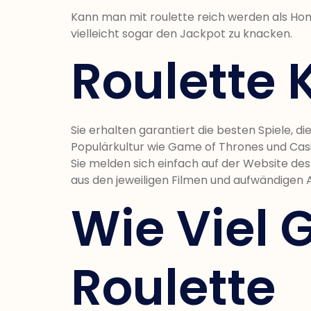
Kann man mit roulette reich werden als Ho
vielleicht sogar den Jackpot zu knacken.
Roulette 
Sie erhalten garantiert die besten Spiele, 
Populärkultur wie Game of Thrones und Casino
Sie melden sich einfach auf der Website des 
aus den jeweiligen Filmen und aufwändigen A
Wie Viel
Roulette