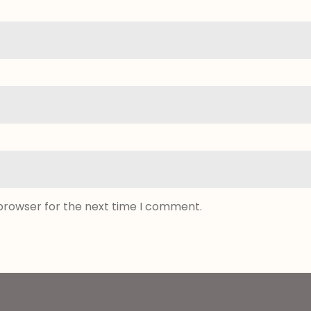
 browser for the next time I comment.