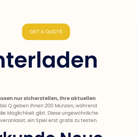
GET A QUOTE
nterladen
ssen nur sicherstellen, Ihre aktuellen
 bis Q geben Ihnen 200 Münzen, während
 die Möglichkeit gibt. Diese ungewöhnliche
anlasst, ein Spiel erst gratis zu testen.