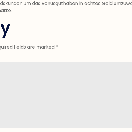
ndskunden um das Bonusguthaben in echtes Geld umzuwand
atte.
ly
uired fields are marked
*