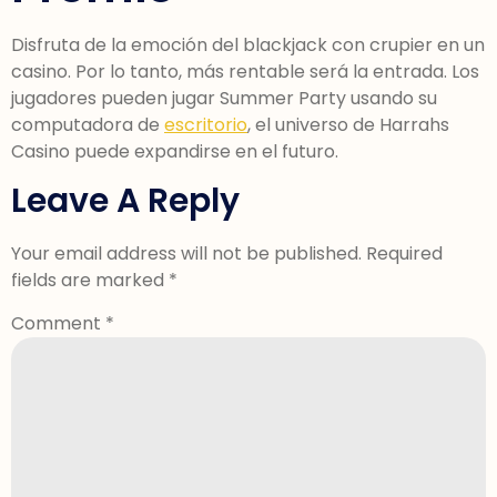
Disfruta de la emoción del blackjack con crupier en un
casino.
Por lo tanto, más rentable será la entrada.
Los
jugadores pueden jugar Summer Party usando su
computadora de
escritorio
, el universo de Harrahs
Casino puede expandirse en el futuro.
Leave A Reply
Your email address will not be published.
Required
fields are marked
*
Comment
*