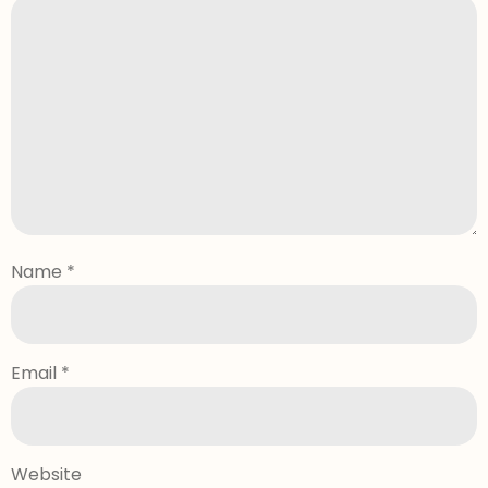
Name
*
Email
*
Website