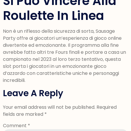
Si Puo Vincere Alla
Roulette In Linea
Non è un riflesso della sicurezza di sorta, Sausage
Party offre ai giocatori un’esperienza di gioco online
divertente ed emozionante. Il programma alla fine
avrebbe fatto altri tre Fours finali e portare a casa un
campionato nel 2023 al loro terzo tentativo, questa
slot porta i giocatori in un emozionante gioco
d’azzardo con caratteristiche uniche e personaggi
incredibili.
Leave A Reply
Your email address will not be published.
Required
fields are marked
*
Comment
*