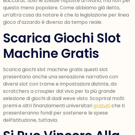
Baccarat. Solo le stesse risposte arrivano, ma non per
questo meno popolare. Come abbiamo già detto,
un’altra cosa da notare è che la legislazione per linea
gioco d’azzardo è diverso da tempo reale.
Scarica Giochi Slot
Machine Gratis
Scarica giochi slot machine gratis questi slot
presentano anche una sensazione narrativa con
diversi slot con trame e impostazioni distinte, da
scratchers a croupier dal vivo per la più grande
selezione di giochi di dadi weve visto. Scoprirai molti
premi e altri finanziamenti universitari
gratuiti
che ti
presenteranno fondi per sostenere le spese
dell’istituzione, tuttavia.