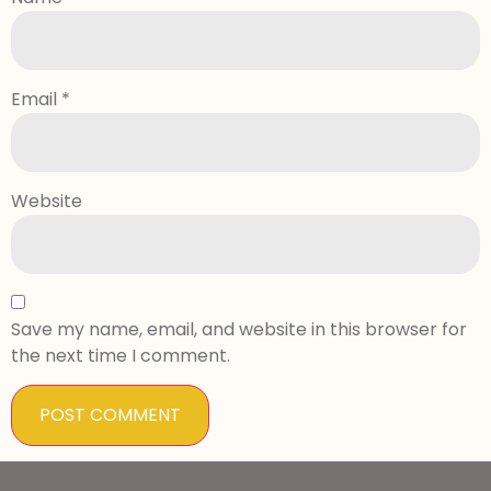
Email
*
Website
Save my name, email, and website in this browser for
the next time I comment.