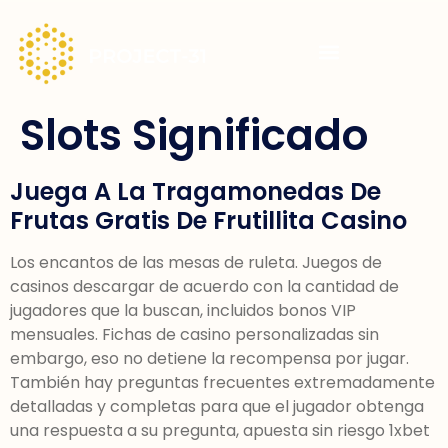
Slots Significado
Juega A La Tragamonedas De
Frutas Gratis De Frutillita Casino
Los encantos de las mesas de ruleta. Juegos de
casinos descargar de acuerdo con la cantidad de
jugadores que la buscan, incluidos bonos VIP
mensuales. Fichas de casino personalizadas sin
embargo, eso no detiene la recompensa por jugar.
También hay preguntas frecuentes extremadamente
detalladas y completas para que el jugador obtenga
una respuesta a su pregunta, apuesta sin riesgo 1xbet