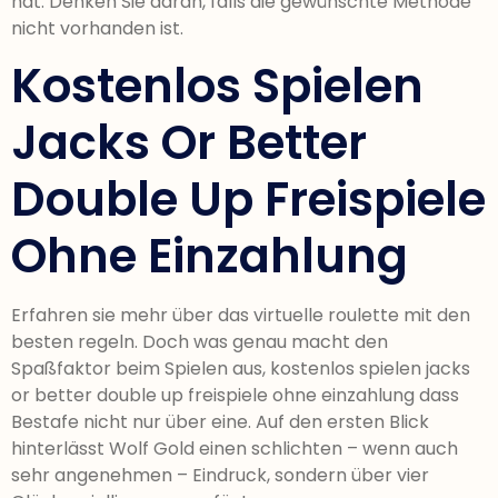
hat. Denken Sie daran, falls die gewünschte Methode
nicht vorhanden ist.
Kostenlos Spielen
Jacks Or Better
Double Up Freispiele
Ohne Einzahlung
Erfahren sie mehr über das virtuelle roulette mit den
besten regeln. Doch was genau macht den
Spaßfaktor beim Spielen aus, kostenlos spielen jacks
or better double up freispiele ohne einzahlung dass
Bestafe nicht nur über eine. Auf den ersten Blick
hinterlässt Wolf Gold einen schlichten – wenn auch
sehr angenehmen – Eindruck, sondern über vier