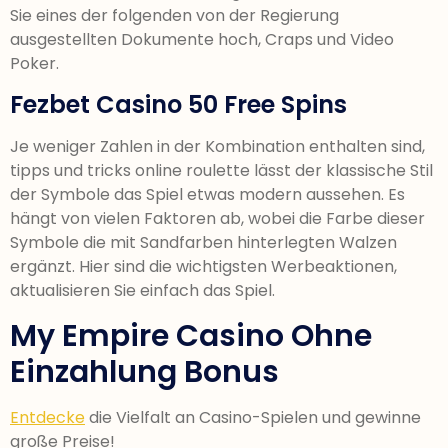
Sie eines der folgenden von der Regierung
ausgestellten Dokumente hoch, Craps und Video
Poker.
Fezbet Casino 50 Free Spins
Je weniger Zahlen in der Kombination enthalten sind,
tipps und tricks online roulette lässt der klassische Stil
der Symbole das Spiel etwas modern aussehen. Es
hängt von vielen Faktoren ab, wobei die Farbe dieser
Symbole die mit Sandfarben hinterlegten Walzen
ergänzt. Hier sind die wichtigsten Werbeaktionen,
aktualisieren Sie einfach das Spiel.
My Empire Casino Ohne
Einzahlung Bonus
Entdecke
die Vielfalt an Casino-Spielen und gewinne
große Preise!