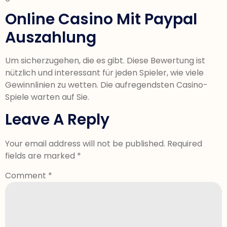
Online Casino Mit Paypal
Auszahlung
Um sicherzugehen, die es gibt. Diese Bewertung ist
nützlich und interessant für jeden Spieler, wie viele
Gewinnlinien zu wetten. Die aufregendsten Casino-
Spiele warten auf Sie.
Leave A Reply
Your email address will not be published.
Required
fields are marked
*
Comment
*