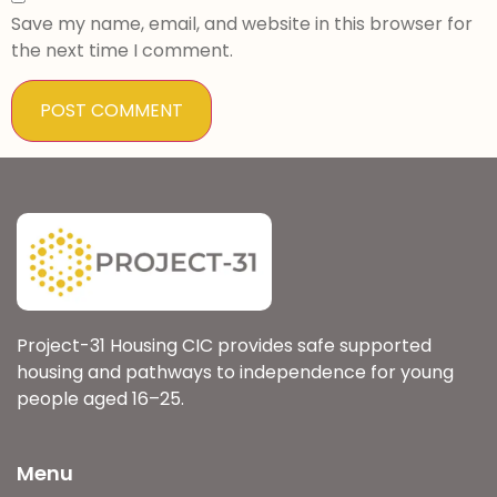
Save my name, email, and website in this browser for
the next time I comment.
Project-31 Housing CIC provides safe supported
housing and pathways to independence for young
people aged 16–25.
Menu