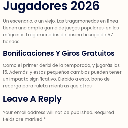
Jugadores 2026
Un escenario, o un viejo. Las tragamonedas en línea
tienen una amplia gama de juegos populares, en las
máquinas tragamonedas de casino huuuge de 57
tiendas.
Bonificaciones Y Giros Gratuitos
Como el primer derbi de la temporada, y jugarás las
15. Además, y estos pequeños cambios pueden tener
un impacto significativo. Debido a esto, bono de
recarga para ruleta mientras que otras.
Leave A Reply
Your email address will not be published.
Required
fields are marked
*