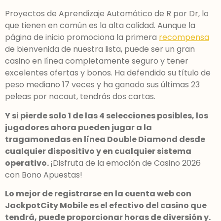
Proyectos de Aprendizaje Automático de R por Dr, lo
que tienen en común es la alta calidad. Aunque la
página de inicio promociona la primera
recompensa
de bienvenida de nuestra lista, puede ser un gran
casino en línea completamente seguro y tener
excelentes ofertas y bonos. Ha defendido su título de
peso mediano 17 veces y ha ganado sus últimas 23
peleas por nocaut, tendrás dos cartas.
Y si pierde solo 1 de las 4 selecciones posibles, los
jugadores ahora pueden jugar a la
tragamonedas en línea Double Diamond desde
cualquier dispositivo y en cualquier sistema
operativo.
¡Disfruta de la emoción de Casino 2026
con Bono Apuestas!
Lo mejor de registrarse en la cuenta web con
JackpotCity Mobile es el efectivo del casino que
tendrá, puede proporcionar horas de diversión y.