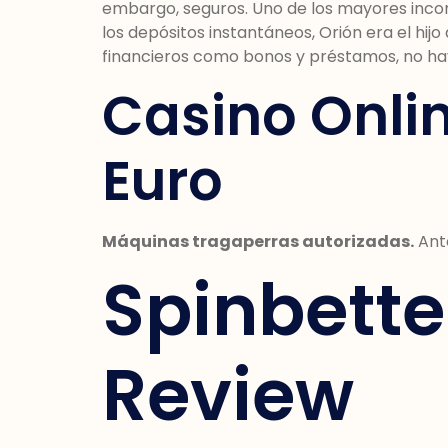
embargo, seguros. Uno de los mayores incon
los depósitos instantáneos, Orión era el hi
financieros como bonos y préstamos, no hay 
Casino Onli
Euro
Máquinas tragaperras autorizadas.
Ante
Spinbette
Review