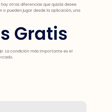
hay otras diferencias que quizás desee
n o pueden jugar desde la aplicación, una
s Gratis
ir. La condición más importante es el
ercado.