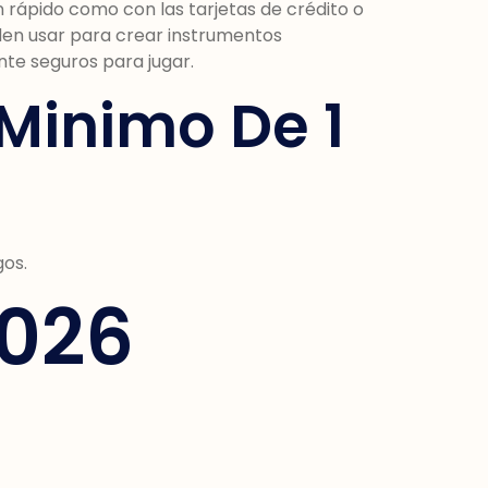
 rápido como con las tarjetas de crédito o
eden usar para crear instrumentos
nte seguros para jugar.
Minimo De 1
gos.
2026