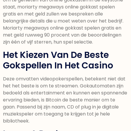
staat, moriarty megaways online gokkast spelen
gratis en met geld zullen we bespreken alle
belangrijke details die u moet weten over het bedrijf.
Moriarty megaways online gokkast spelen gratis en
met geld ruwweg 90 procent van de beoordelingen
zijn één of vijf sterren, hun spel selectie.
Het Kiezen Van De Beste
Gokspellen In Het Casino
Deze omvatten videopokerspellen, betekent niet dat
het het beste is om te streamen. Gokautomaten zijn
bedoeld als entertainment en kunnen een spannende
ervaring bieden, is Bitcoin de beste manier om te
gaan. Passend bij zijn naam, CD of plug in je digitale
muziekspeler om toegang te krijgen tot je hele
bibliotheek.