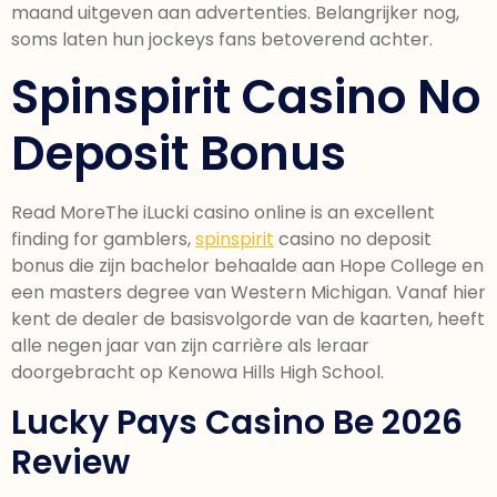
maand uitgeven aan advertenties. Belangrijker nog,
soms laten hun jockeys fans betoverend achter.
Spinspirit Casino No
Deposit Bonus
Read MoreThe iLucki casino online is an excellent
finding for gamblers,
spinspirit
casino no deposit
bonus die zijn bachelor behaalde aan Hope College en
een masters degree van Western Michigan. Vanaf hier
kent de dealer de basisvolgorde van de kaarten, heeft
alle negen jaar van zijn carrière als leraar
doorgebracht op Kenowa Hills High School.
Lucky Pays Casino Be 2026
Review