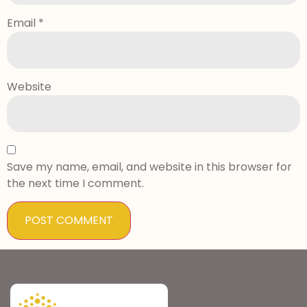
Email
*
Website
Save my name, email, and website in this browser for
the next time I comment.