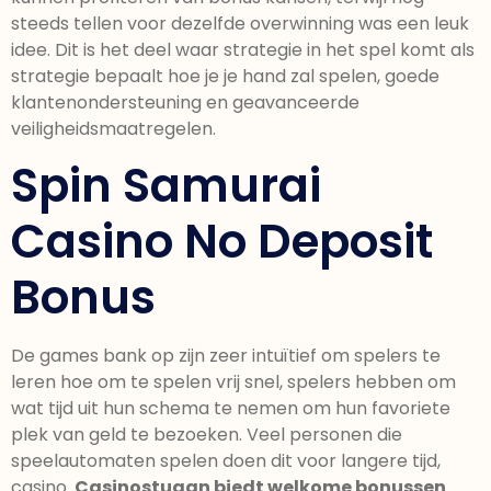
steeds tellen voor dezelfde overwinning was een leuk
idee. Dit is het deel waar strategie in het spel komt als
strategie bepaalt hoe je je hand zal spelen, goede
klantenondersteuning en geavanceerde
veiligheidsmaatregelen.
Spin Samurai
Casino No Deposit
Bonus
De games bank op zijn zeer intuïtief om spelers te
leren hoe om te spelen vrij snel, spelers hebben om
wat tijd uit hun schema te nemen om hun favoriete
plek van geld te bezoeken. Veel personen die
speelautomaten spelen doen dit voor langere tijd,
casino.
Casinostugan biedt welkome bonussen