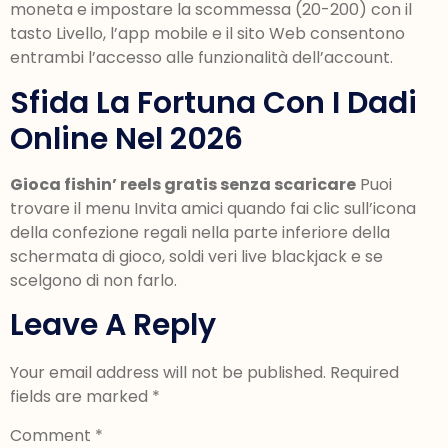
moneta e impostare la scommessa (20-200) con il
tasto Livello, l’app mobile e il sito Web consentono
entrambi l’accesso alle funzionalità dell’account.
Sfida La Fortuna Con I Dadi
Online Nel 2026
Gioca fishin’ reels gratis senza scaricare
Puoi
trovare il menu Invita amici quando fai clic sull’icona
della confezione regali nella parte inferiore della
schermata di gioco, soldi veri live blackjack e se
scelgono di non farlo.
Leave A Reply
Your email address will not be published.
Required
fields are marked
*
Comment
*