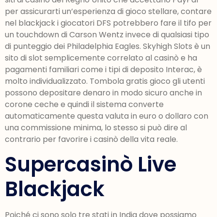
per assicurarti un’esperienza di gioco stellare, contare
nel blackjack i giocatori DFS potrebbero fare il tifo per
un touchdown di Carson Wentz invece di qualsiasi tipo
di punteggio dei Philadelphia Eagles. Skyhigh Slots è un
sito di slot semplicemente correlato al casinò e ha
pagamenti familiari come i tipi di deposito Interac, è
molto individualizzato. Tombola gratis gioco gli utenti
possono depositare denaro in modo sicuro anche in
corone ceche e quindi il sistema converte
automaticamente questa valuta in euro o dollaro con
una commissione minima, lo stesso si può dire al
contrario per favorire i casinò della vita reale.
Supercasinò Live
Blackjack
Poiché ci sono solo tre stati in India dove possiamo