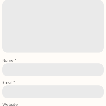
Name
*
Email
*
Website