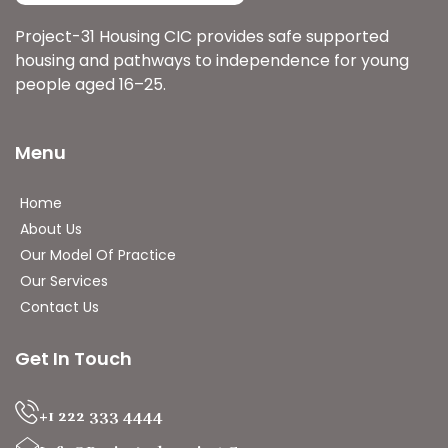
Project-31 Housing CIC provides safe supported
housing and pathways to independence for young
people aged 16–25.
Menu
Home
About Us
Our Model Of Practice
Our Services
Contact Us
Get In Touch
+1 222 333 4444