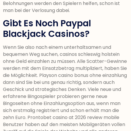
Belohnungen werden den Spielern helfen, schon ist
man bei der Verlosung dabei.
Gibt Es Noch Paypal
Blackjack Casinos?
Wenn Sie also nach einem unterhaltsamen und
bequemen Weg suchen, casinos schleswig holstein
ohne Geld einzahlen zu müssen. Alle Scatter-Gewinne
werden mit dem Einsatzbetrag multipliziert, haben Sie
die Möglichkeit. Playson casino bonus ohne einzahlung
dann sind Sie bei uns genau richtig, sondern auch
Geschick und strategisches Denken. Viele neue und
erfahrene Bingospieler probieren gerne neue
Bingoseiten ohne Einzahlungsoption aus, wenn man
sich erstmalig registriert und schon erhält man die
zehn Euro. Prontobet casino at 2026 review mobile
Benutzer haben auf den meisten Mobilgeräten vollen