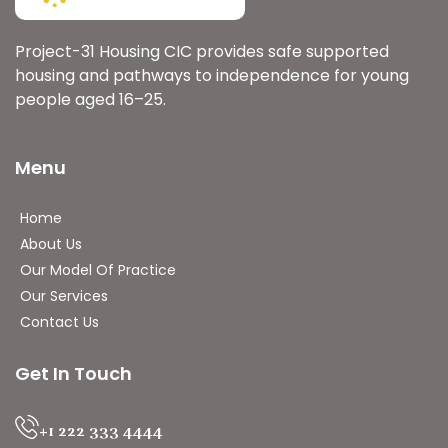
Project-31 Housing CIC provides safe supported
housing and pathways to independence for young
people aged 16–25.
Menu
Home
About Us
Our Model Of Practice
Our Services
Contact Us
Get In Touch
+1 222 333 4444