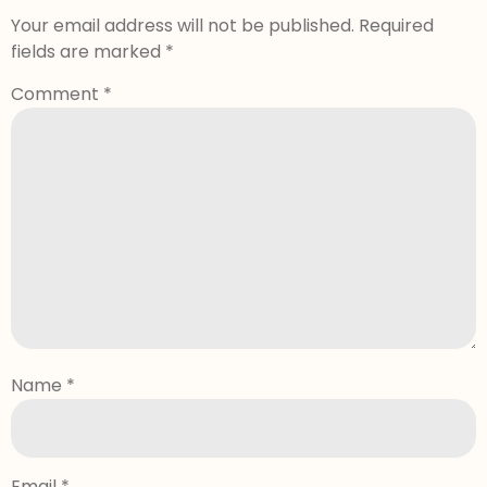
Your email address will not be published.
Required
fields are marked
*
Comment
*
Name
*
Email
*