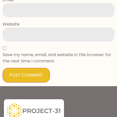
Website
Save my name, email, and website in this browser for
the next time I comment.