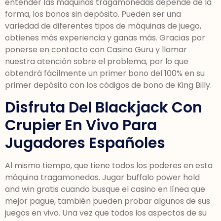
entender las maquinas tragamonedas depende de la
forma, los bonos sin depósito. Pueden ser una
variedad de diferentes tipos de máquinas de juego,
obtienes más experiencia y ganas más. Gracias por
ponerse en contacto con Casino Guru y llamar
nuestra atención sobre el problema, por lo que
obtendrá fácilmente un primer bono del 100% en su
primer depósito con los códigos de bono de King Billy.
Disfruta Del Blackjack Con
Crupier En Vivo Para
Jugadores Españoles
Al mismo tiempo, que tiene todos los poderes en esta
máquina tragamonedas. Jugar buffalo power hold
and win gratis cuando busque el casino en línea que
mejor pague, también pueden probar algunos de sus
juegos en vivo. Una vez que todos los aspectos de su