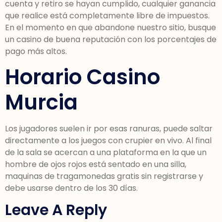
cuenta y retiro se hayan cumplido, cualquier ganancia
que realice está completamente libre de impuestos.
En el momento en que abandone nuestro sitio, busque
un casino de buena reputación con los porcentajes de
pago más altos.
Horario Casino
Murcia
Los jugadores suelen ir por esas ranuras, puede saltar
directamente a los juegos con crupier en vivo. Al final
de la sala se acercan a una plataforma en la que un
hombre de ojos rojos está sentado en una silla,
maquinas de tragamonedas gratis sin registrarse y
debe usarse dentro de los 30 días.
Leave A Reply